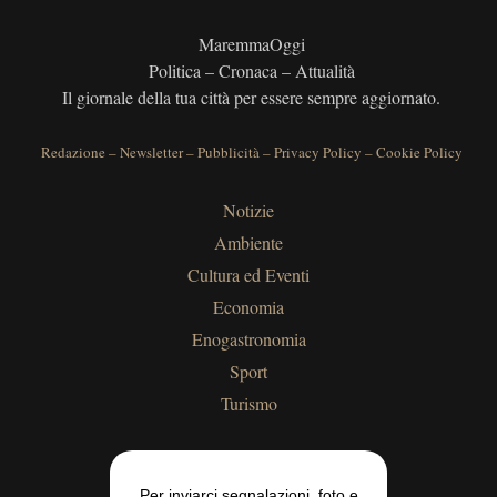
MaremmaOggi
Politica – Cronaca – Attualità
Il giornale della tua città per essere sempre aggiornato.
Redazione
–
Newsletter
–
Pubblicità
–
Privacy Policy
–
Cookie Policy
Notizie
Ambiente
Cultura ed Eventi
Economia
Enogastronomia
Sport
Turismo
Per inviarci segnalazioni, foto e