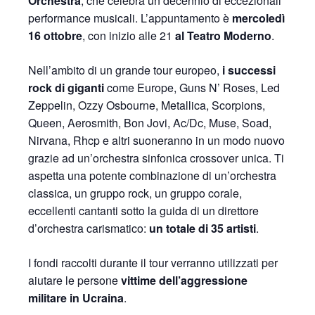
Orchestra
, che celebra un decennio di eccezionali
performance musicali. L’appuntamento è
mercoledì
16 ottobre
, con inizio alle 21
al Teatro Moderno
.
Nell’ambito di un grande tour europeo,
i successi
rock di giganti
come Europe, Guns N’ Roses, Led
Zeppelin, Ozzy Osbourne, Metallica, Scorpions,
Queen, Aerosmith, Bon Jovi, Ac/Dc, Muse, Soad,
Nirvana, Rhcp e altri suoneranno in un modo nuovo
grazie ad un’orchestra sinfonica crossover unica. Ti
aspetta una potente combinazione di un’orchestra
classica, un gruppo rock, un gruppo corale,
eccellenti cantanti sotto la guida di un direttore
d’orchestra carismatico:
un totale di 35 artisti
.
I fondi raccolti durante il tour verranno utilizzati per
aiutare le persone
vittime dell’aggressione
militare in Ucraina
.