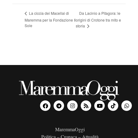
Da Lacinio a Pitagora: le
La ciccia dei Macellai di
Maremma per la Fondazione Il
origini di Crotone tra mito e
Sole
storia
MaremmaOggi
Politica – Cronaca – Attualità