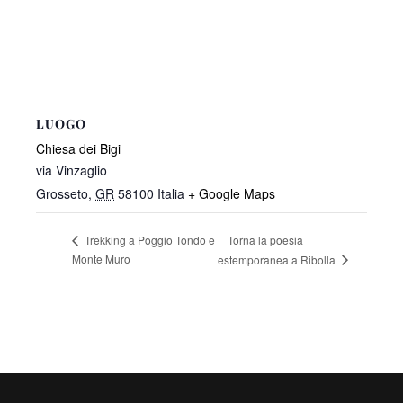
LUOGO
Chiesa dei Bigi
via Vinzaglio
Grosseto
,
GR
58100
Italia
+ Google Maps
Torna la poesia
Trekking a Poggio Tondo e
Monte Muro
estemporanea a Ribolla