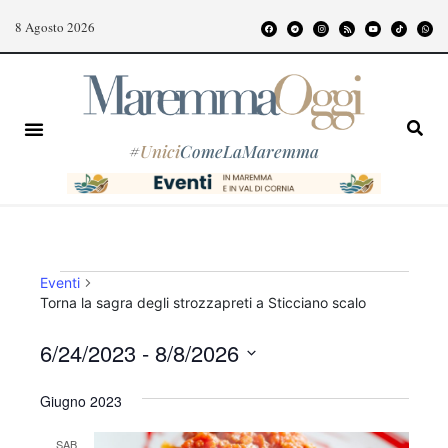
8 Agosto 2026
#
Unici
ComeLaMaremma
Eventi
Torna la sagra degli strozzapreti a Sticciano scalo
6/24/2023
 - 
8/8/2026
S
Giugno 2023
e
l
SAB