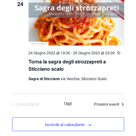
e
24
z
i
o
n
a
l
a
24 Giugno 2023 @ 19:30
-
25 Giugno 2023 @ 23:30
R
i
d
Torna la sagra degli strozzapreti a
c
a
o
Sticciano scalo
r
t
r
Sagra di Sticciano
via Vecchia, Sticciano Scalo
a
e
n
.
t
e
Eventi
precedenti
Oggi
Prossimi eventi
Iscriviti al calendario