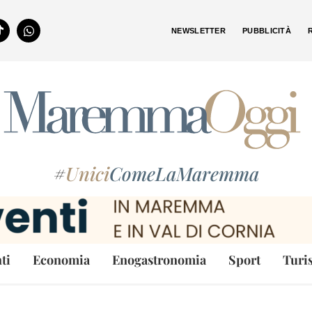
NEWSLETTER
PUBBLICITÀ
#
Unici
ComeLaMaremma
ti
Economia
Enogastronomia
Sport
Turi