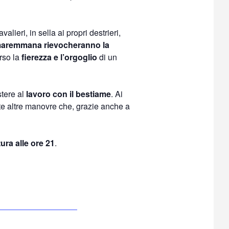
alieri, in sella ai propri destrieri,
maremmana rievocheranno la
erso la
fierezza e l’orgoglio
di un
tere al
lavoro con il bestiame
. Ai
te altre manovre che, grazie anche a
ura alle ore 21
.