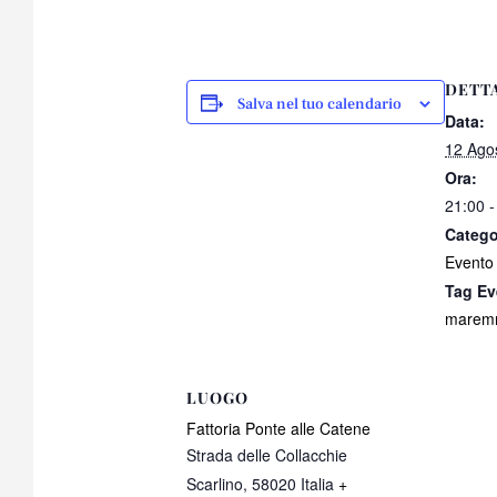
DETT
Salva nel tuo calendario
Data:
12 Ago
Ora:
21:00 -
Catego
Evento
Tag Ev
maremm
LUOGO
Fattoria Ponte alle Catene
Strada delle Collacchie
Scarlino
,
58020
Italia
+