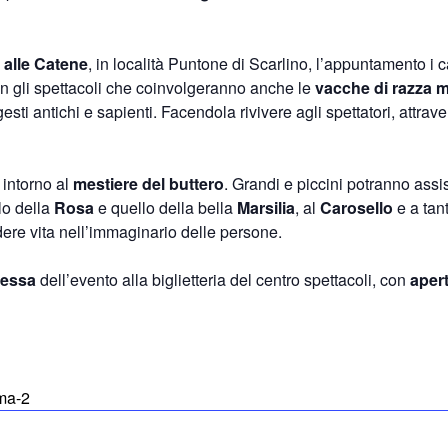
 alle Catene
, in località Puntone di Scarlino, l’appuntamento i cav
n gli spettacoli che coinvolgeranno anche le
vacche di razza 
 gesti antichi e sapienti. Facendola rivivere agli spettatori, attrav
a intorno al
mestiere del buttero
. Grandi e piccini potranno assis
o della
Rosa
e quello della bella
Marsilia
, al
Carosello
e a tan
ere vita nell’immaginario delle persone.
stessa
dell’evento alla biglietteria del centro spettacoli, con
apert