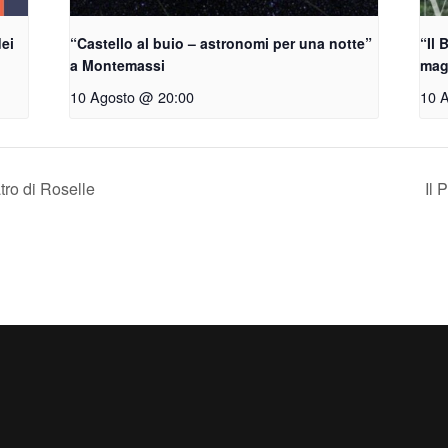
dei
“Castello al buio – astronomi per una notte”
“Il 
a Montemassi
magi
10 Agosto @ 20:00
10 
tro di Roselle
Il 