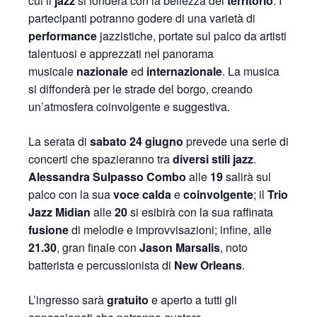
cui il
jazz
si fonderà con la bellezza del
territorio
. I
partecipanti potranno godere di una varietà di
performance
jazzistiche, portate sul palco da artisti
talentuosi e apprezzati nel panorama
musicale
nazionale
ed
internazionale
. La musica
si diffonderà per le strade del borgo, creando
un’atmosfera coinvolgente e suggestiva.
La serata di
sabato 24 giugno
prevede una serie di
concerti che spazieranno tra
diversi stili jazz
.
Alessandra Sulpasso Combo
alle
19
salirà sul
palco con la sua
voce calda
e
coinvolgente
; il
Trio
Jazz Midian
alle
20
si esibirà con la sua raffinata
fusione
di melodie e improvvisazioni; infine, alle
21.30
, gran finale con
Jason Marsalis
, noto
batterista e percussionista di
New Orleans
.
L’ingresso sarà
gratuito
e aperto a tutti gli