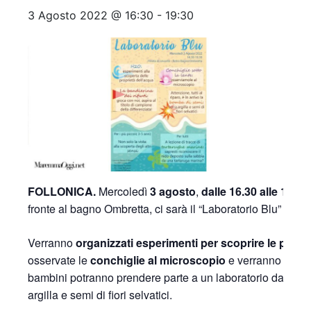
3 Agosto 2022 @ 16:30
-
19:30
FOLLONICA.
Mercoledì
3 agosto
,
dalle 16.30 alle 19.30
fronte al bagno Ombretta, ci sarà il “Laboratorio Blu” ded
Verranno
organizzati esperimenti per scoprire le propr
osservate le
conchiglie al microscopio
e verranno
organ
bambini potranno prendere parte a un laboratorio dal titolo
argilla e semi di fiori selvatici.