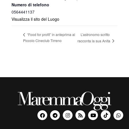
Numero di telefono
0564441137
Visualizza il sito del Luogo
L’astronomo scritto
“Food for profit” in anteprima al
Piccolo Cineclub Tirreno
racconta la sua Anita