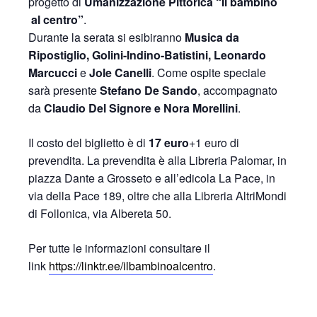
progetto di
Umanizzazione Pittorica “Il bambino
al centro”
.
Durante la serata si esibiranno
Musica da
Ripostiglio, Golini-Indino-Batistini, Leonardo
Marcucci
e
Jole Canelli
. Come ospite speciale
sarà presente
Stefano De Sando
, accompagnato
da
Claudio Del Signore e Nora Morellini
.
Il costo del biglietto è di
17 euro
+1 euro di
prevendita. La prevendita è alla Libreria Palomar, in
piazza Dante a Grosseto e all’edicola La Pace, in
via della Pace 189, oltre che alla Libreria AltriMondi
di Follonica, via Albereta 50.
Per tutte le informazioni consultare il
link
https://linktr.ee/ilbambinoalcentro
.