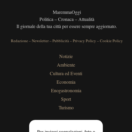
MaremmaOggi
Politica – Cronaca – Attualità
Il giornale della tua città per essere sempre aggiornato.
Redazione
–
Newsletter
–
Pubblicità
–
Privacy Policy
–
Cookie Policy
Notizie
Ambiente
Cultura ed Eventi
Economia
Enogastronomia
Sport
Turismo
Per inviarci segnalazioni, foto e