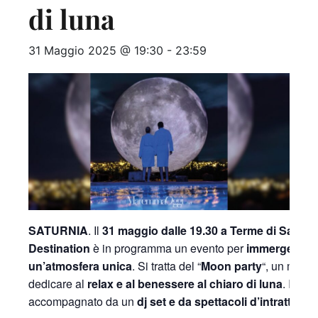
di luna
31 Maggio 2025 @ 19:30
-
23:59
SATURNIA
. Il
31 maggio dalle 19.30 a Terme di Saturni
Destination
è in programma un evento per
immergersi i
un’atmosfera unica
. Si tratta del “
Moon party
“, un mome
dedicare al
relax e al benessere al chiaro di luna
. Il tutto
accompagnato da un
dj set e da spettacoli d’intratteni