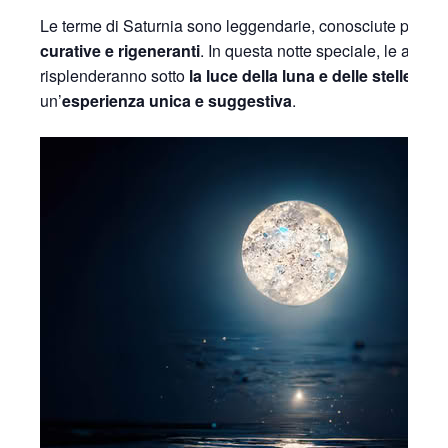
Le terme di Saturnia sono leggendarie, conosciute per le 
curative e rigeneranti
. In questa notte speciale, le acque
risplenderanno sotto
la luce della luna e delle stelle
, off
un’
esperienza unica e suggestiva
.