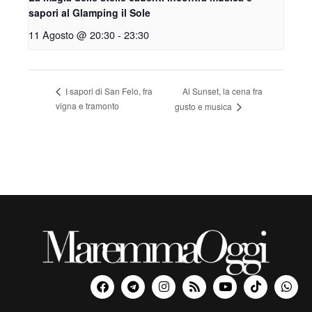
sapori al Glamping il Sole
11 Agosto @ 20:30
-
23:30
Al Sunset, la cena fra
I sapori di San Felo, fra
vigna e tramonto
gusto e musica