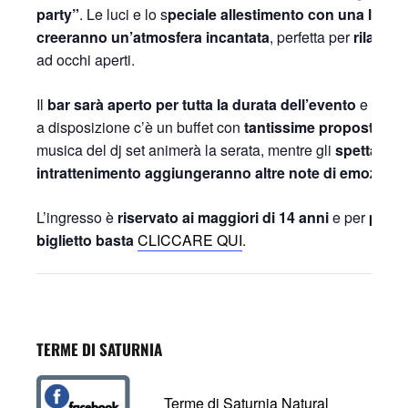
party”
. Le luci e lo s
peciale allestimento con una luna i
creeranno un’atmosfera incantata
, perfetta per
rilassar
ad occhi aperti.
Il
bar sarà aperto per tutta la durata dell’evento
e per c
a disposizione c’è un buffet con
tantissime proposte del
musica del dj set animerà la serata, mentre gli
spettacoli 
intrattenimento aggiungeranno altre note di emozioni
.
L’ingresso è
riservato ai maggiori di 14 anni
e per
prenot
biglietto basta
CLICCARE QUI
.
TERME DI SATURNIA
Terme di Saturnia Natural