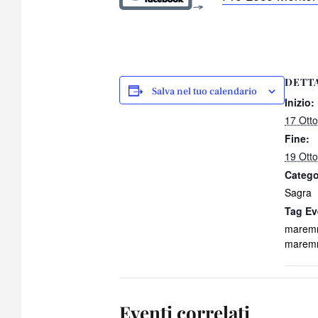
DETT
Salva nel tuo calendario
Inizio:
17 Ott
Fine:
19 Ott
Catego
Sagra
Tag Ev
marem
marem
Eventi correlati