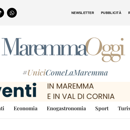
NEWSLETTER
PUBBLICITÀ
#
Unici
ComeLaMaremma
ti
Economia
Enogastronomia
Sport
Turi