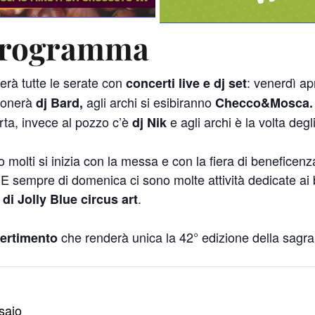
 programma
rà tutte le serate con
: venerdì ap
concerti live e dj set
suonerà
agli archi si esibiranno
dj Bard,
Checco&Mosca
orta, invece al pozzo c’è
e agli archi è la volta degl
dj Nik
olti si inizia con la messa e con la fiera di beneficenz
 E sempre di domenica ci sono molte attività dedicate ai
.
di Jolly Blue circus art
che renderà unica la 42° edizione della sagra
vertimento
saio