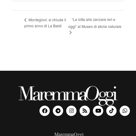
“La lotta alle zanzare ieri e
Montegiovi: si chiude il
primo anno di La Baldi
oggi” al Museo di storia naturale
MaremmaOggi