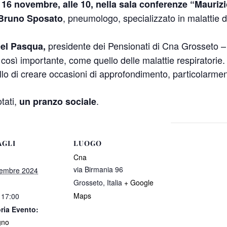
16 novembre, alle 10, nella sala conferenze “Maurizi
, pneumologo, specializzato in malattie de
Bruno Sposato
presidente dei Pensionati di Cna Grosseto – s
Del Pasqua,
sì importante, come quello delle malattie respiratorie. T
ello di creare occasioni di approfondimento, particolarme
tati,
.
un pranzo sociale
AGLI
LUOGO
Cna
via Birmania 96
embre 2024
Grosseto
,
Italia
+ Google
Maps
 17:00
ria Evento:
gno