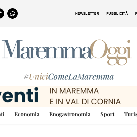
NEWSLETTER
PUBBLICITÀ
#
Unici
ComeLaMaremma
ti
Economia
Enogastronomia
Sport
Turi