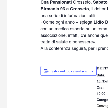
Grosseto.
Cna Pensionati
Sabato 
, il dottor
Birmania 96 a Grosseto
una serie di informazioni utili.
«Come ogni anno – spiega
Lidio 
con un medico esperto su un tema co
associazione, infatti, c’è anche qu
tratta di salute e benessere».
Alla conferenza seguirà, per i preno
DETT
Salva nel tuo calendario
Data:
16 Nov
Ora:
10:00 -
Catego
Conve