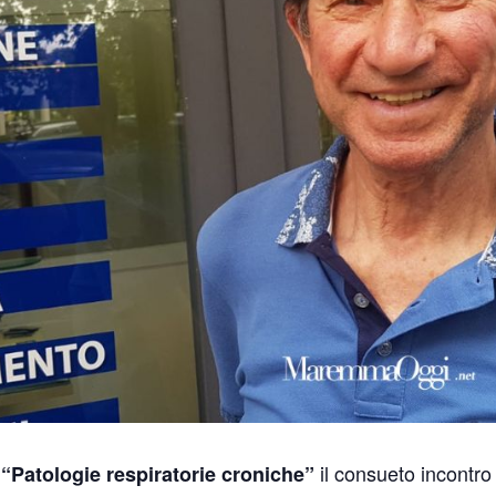
e
il consueto incontro
“Patologie respiratorie croniche”