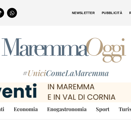
NEWSLETTER
PUBBLICITÀ
#
Unici
ComeLaMaremma
ti
Economia
Enogastronomia
Sport
Turi