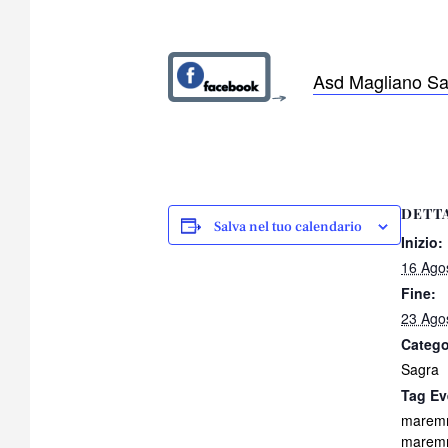
Asd Magliano Sa
DETT
Salva nel tuo calendario
Inizio:
16 Ago
Fine:
23 Ago
Catego
Sagra
Tag Ev
marem
marem