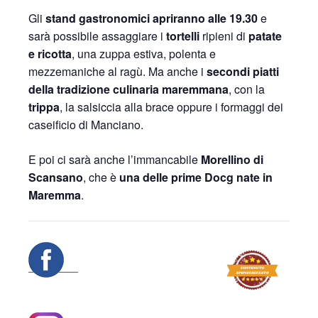
Gli
stand gastronomici apriranno alle 19.30
e
sarà possibile assaggiare i
tortelli
ripieni di
patate
e ricotta
, una zuppa estiva, polenta e
mezzemaniche al ragù. Ma anche i
secondi piatti
della tradizione culinaria maremmana
, con la
trippa
, la salsiccia alla brace oppure i formaggi dei
caseificio di Manciano.
E poi ci sarà anche l’immancabile
Morellino di
Scansano
, che è
una delle prime Docg nate in
Maremma
.