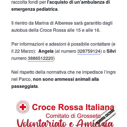
raccolta fondi per
l’acquisto di un’ambulanza di
emergenza pediatrica
.
Il rientro da Marina di Alberese sarà garantito dagli
autobus della Croce Rossa alle 15 e alle 16.
Per informazioni e adesioni è possibile contattare (entro
il 22 Marzo):
Angela
(al numero
328759124
) o
Silvia
(al
numero
3886512220
)
Nel rispetto della normativa che ne impedisce l’ingresso
nel Parco,
non sono ammessi animali alla
passeggiata
.