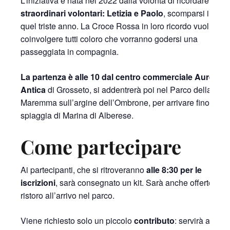
L’iniziativa è nata nel 2022 dalla volontà di ricordare
due
straordinari volontari: Letizia e Paolo
, scomparsi in
quel triste anno. La Croce Rossa in loro ricordo vuol
coinvolgere tutti coloro che vorranno godersi una
passeggiata in compagnia.
La partenza è alle 10 dal centro commerciale Aurelia
Antica
di Grosseto, si addentrerà poi nel Parco della
Maremma sull’argine dell’Ombrone, per arrivare fino alla
spiaggia di Marina di Alberese.
Come partecipare
Ai partecipanti, che si ritroveranno
alle 8:30 per le
iscrizioni
, sarà consegnato un kit. Sarà anche offerto un
ristoro all’arrivo nel parco.
Viene richiesto solo un piccolo
contributo
: servirà alla