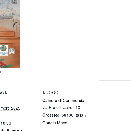
o
AGLI
LUOGO
Camera di Commercio
via Fratelli Cairoli 10
embre 2023
Grosseto
,
58100
Italia
+
Google Maps
 18:30
ria Evento: