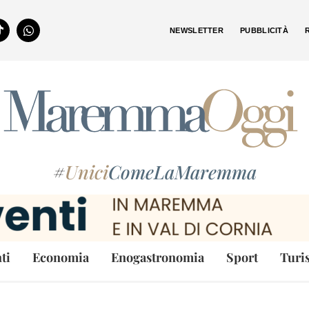
NEWSLETTER
PUBBLICITÀ
#
Unici
ComeLaMaremma
ti
Economia
Enogastronomia
Sport
Turi