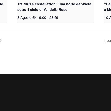
tte
Tra filari e costellazioni: una notte da vivere
“Cas
sotto il cielo di Val delle Rose
a M
8 Agosto @ 19:00
-
23:59
10 
é
Il p