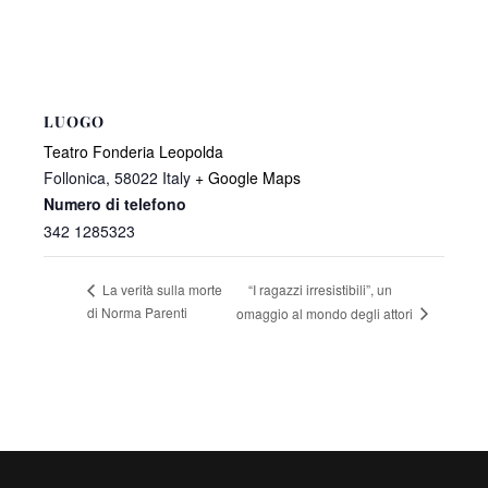
LUOGO
Teatro Fonderia Leopolda
Follonica
,
58022
Italy
+ Google Maps
Numero di telefono
342 1285323
“I ragazzi irresistibili”, un
La verità sulla morte
di Norma Parenti
omaggio al mondo degli attori