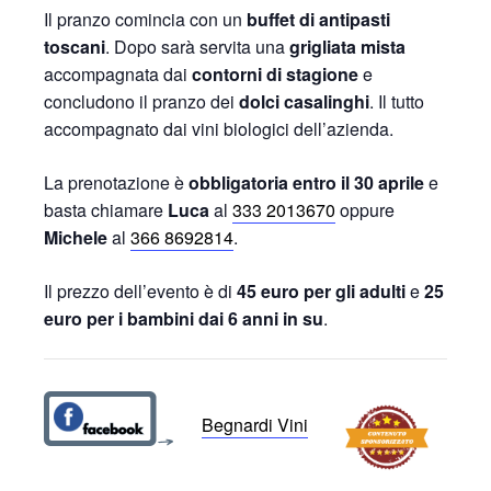
Il pranzo comincia con un
buffet di antipasti
toscani
. Dopo sarà servita una
grigliata mista
accompagnata dai
contorni di stagione
e
concludono il pranzo dei
dolci casalinghi
. Il tutto
accompagnato dai vini biologici dell’azienda.
La prenotazione è
obbligatoria entro il 30 aprile
e
basta chiamare
Luca
al
333 2013670
oppure
Michele
al
366 8692814
.
Il prezzo dell’evento è di
45 euro per gli adulti
e
25
euro per i bambini dai 6 anni in su
.
Begnardi Vini