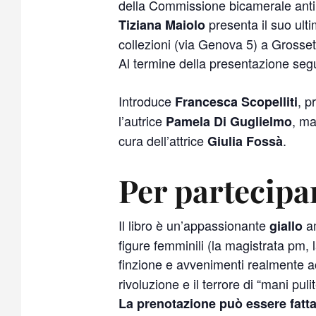
della Commissione bicamerale antim
presenta il suo ulti
Tiziana Maiolo
collezioni (via Genova 5) a Grosset
Al termine della presentazione segui
Introduce
, p
Francesca Scopelliti
l’autrice
, ma
Pamela Di Guglielmo
cura dell’attrice
.
Giulia Fossà
Per partecipa
Il libro è un’appassionante
am
giallo
figure femminili (la magistrata pm, l
finzione e avvenimenti realmente ac
rivoluzione e il terrore di “mani pul
La prenotazione può essere fatta