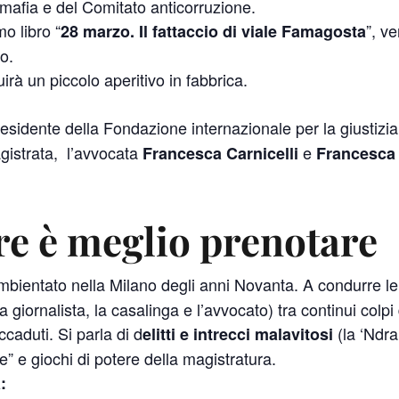
afia e del Comitato anticorruzione.
mo libro “
”, v
28 marzo. Il fattaccio di viale Famagosta
o.
rà un piccolo aperitivo in fabbrica.
residente della Fondazione internazionale per la giustiz
gistrata, l’avvocata
e
Francesca Carnicelli
Francesca 
re è meglio prenotare
bientato nella Milano degli anni Novanta. A condurre le
a giornalista, la casalinga e l’avvocato) tra continui colpi 
caduti. Si parla di d
(la ‘Ndra
elitti e intrecci malavitosi
ite” e giochi di potere della magistratura.
: