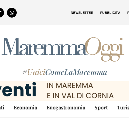
NEWSLETTER
PUBBLICITÀ
#
Unici
ComeLaMaremma
ti
Economia
Enogastronomia
Sport
Turi