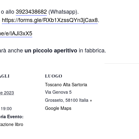
o allo
3923438682
(Whatsapp).
o
https://forms.gle/RXb1XzssQYn3jCax8
.
.me/e/IAJi3xX5
sarà anche
in fabbrica.
un piccolo aperitivo
AGLI
LUOGO
Toscano Alta Sartoria
Via Genova 5
le 2023
Grosseto
,
58100
Italia
+
Google Maps
 19:00
ria Evento:
azione libro