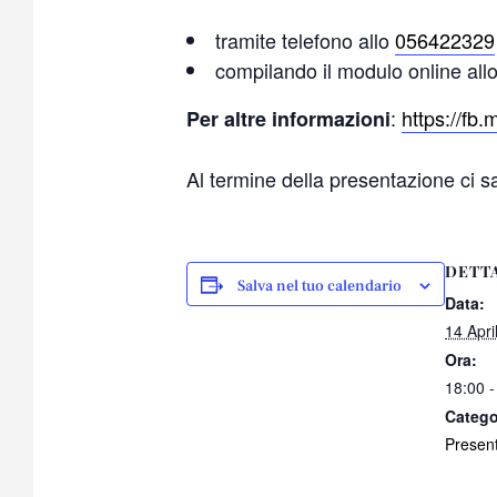
tramite telefono allo
056422329
compilando il modulo online all
:
https://fb
Per altre informazioni
Al termine della presentazione ci 
DETT
Salva nel tuo calendario
Data:
14 Apri
Ora:
18:00 -
Catego
Present