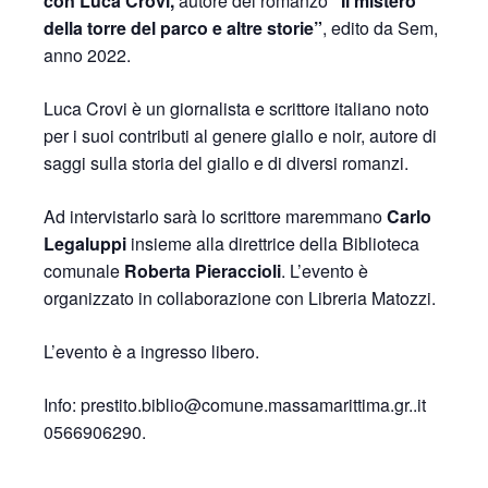
con Luca Crovi,
autore del romanzo
“Il mistero
della torre del parco e altre storie”
, edito da Sem,
anno 2022.
Luca Crovi è un giornalista e scrittore italiano noto
per i suoi contributi al genere giallo e noir, autore di
saggi sulla storia del giallo e di diversi romanzi.
Ad intervistarlo sarà lo scrittore maremmano
Carlo
Legaluppi
insieme alla direttrice della Biblioteca
comunale
Roberta Pieraccioli
. L’evento è
organizzato in collaborazione con Libreria Matozzi.
L’evento è a ingresso libero.
Info: prestito.biblio@comune.massamarittima.gr..it
0566906290.