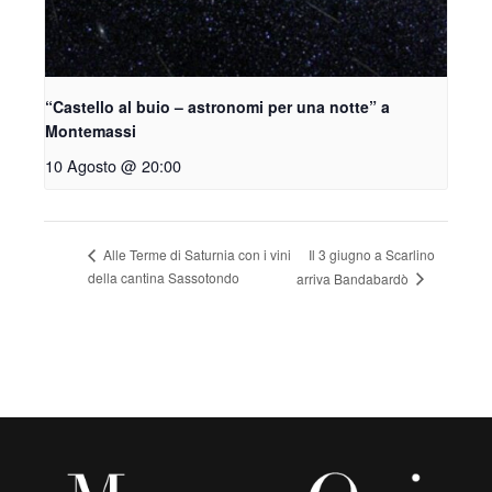
“Castello al buio – astronomi per una notte” a
Montemassi
10 Agosto @ 20:00
Il 3 giugno a Scarlino
Alle Terme di Saturnia con i vini
della cantina Sassotondo
arriva Bandabardò