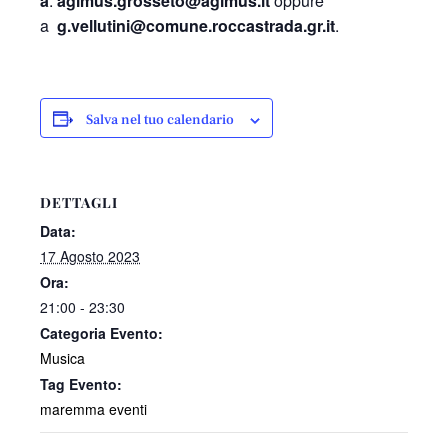
a
:
agimus.grosseto@agimus.it
oppure
a
g.vellutini@comune.roccastrada.gr.it
.
Salva nel tuo calendario
DETTAGLI
Data:
17 Agosto 2023
Ora:
21:00 - 23:30
Categoria Evento:
Musica
Tag Evento:
maremma eventi