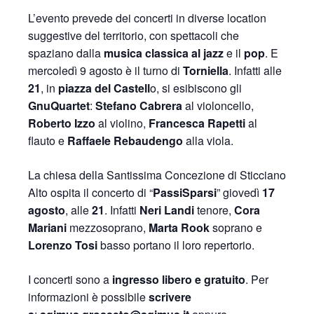
L’evento prevede dei concerti in diverse location
suggestive del territorio, con spettacoli che
spaziano dalla
musica classica al jazz
e il
pop
. E
mercoledì 9 agosto è il turno di
Torniella
. Infatti alle
21
, in
piazza del Castell
o, si esibiscono gli
GnuQuartet
:
Stefano Cabrera
al violoncello,
Roberto Izzo
al violino,
Francesca Rapetti
al
flauto e
Raffaele Rebaudengo
alla viola.
La chiesa della Santissima Concezione di Sticciano
Alto ospita il concerto di “
PassiSparsi
” giovedì
17
agosto
, alle
21
. Infatti
Neri Landi
tenore,
Cora
Mariani
mezzosoprano,
Marta Rook
soprano e
Lorenzo Tosi
basso portano il loro repertorio.
I concerti sono a
ingresso libero e gratuito
. Per
informazioni è possibile
scrivere