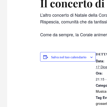
Il concerto di
L’altro concerto di Natale della Cor
Rispescia, comunità che da tantissim
Come da sempre, la Corale animerà 
DETT
Salva nel tuo calendario
Data:
17 Dic
Ora:
21:15 -
Catego
Musica
Tag Ev
grosset