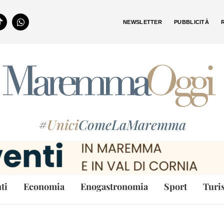
NEWSLETTER
PUBBLICITÀ
#
Unici
ComeLaMaremma
ti
Economia
Enogastronomia
Sport
Turi