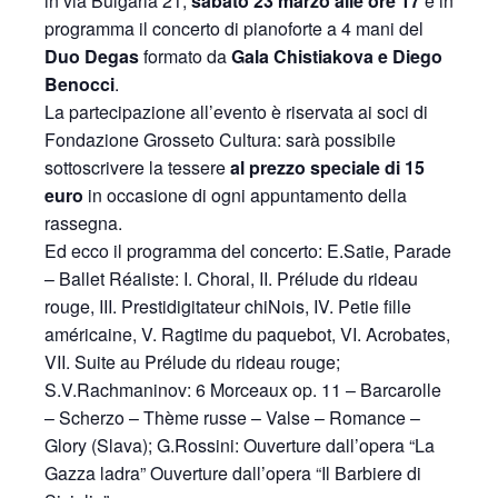
in via Bulgaria 21,
sabato 23 marzo alle ore 17
è in
programma il concerto di pianoforte a 4 mani del
Duo Degas
formato da
Gala Chistiakova e Diego
Benocci
.
La partecipazione all’evento è riservata ai soci di
Fondazione Grosseto Cultura: sarà possibile
sottoscrivere la tessere
al prezzo speciale di 15
euro
in occasione di ogni appuntamento della
rassegna.
Ed ecco il programma del concerto: E.Satie, Parade
– Ballet Réaliste: I. Choral, II. Prélude du rideau
rouge, III. Prestidigitateur chiNois, IV. Petie fille
américaine, V. Ragtime du paquebot, VI. Acrobates,
VII. Suite au Prélude du rideau rouge;
S.V.Rachmaninov: 6 Morceaux op. 11 – Barcarolle
– Scherzo – Thème russe – Valse – Romance –
Glory (Slava); G.Rossini: Ouverture dall’opera “La
Gazza ladra” Ouverture dall’opera “Il Barbiere di