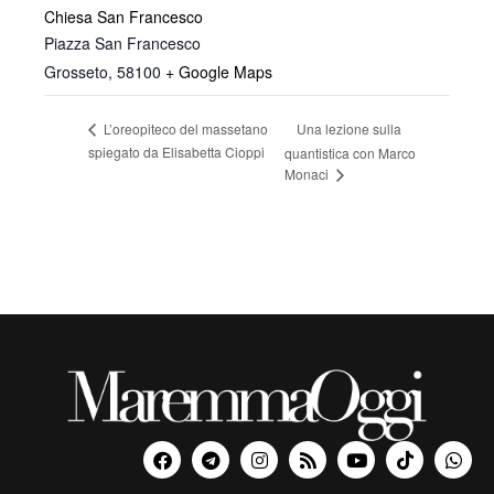
Chiesa San Francesco
Piazza San Francesco
Grosseto
,
58100
+ Google Maps
Una lezione sulla
L’oreopiteco del massetano
spiegato da Elisabetta Cioppi
quantistica con Marco
Monaci