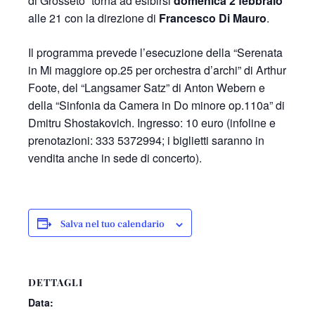
di Grosseto” torna ad esibirsi
domenica 2 febbraio
alle 21 con la direzione di
Francesco Di Mauro
.
Il programma prevede l’esecuzione della “Serenata
in Mi maggiore op.25 per orchestra d’archi” di Arthur
Foote, del “Langsamer Satz” di Anton Webern e
della “Sinfonia da Camera in Do minore op.110a” di
Dmitru Shostakovich. Ingresso: 10 euro (infoline e
prenotazioni: 333 5372994; i biglietti saranno in
vendita anche in sede di concerto).
Salva nel tuo calendario
DETTAGLI
Data: