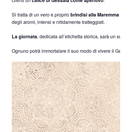
clienti un
calice di Gessaia come aperitivo
.
Si tratta di un vero e proprio
brindisi alla Maremma
e al t
degli aromi, intensi e nitidamente tratteggiati.
La giornata
, dedicata all’etichetta storica, sarà un suggel
Ognuno potrà immortalare il suo modo di vivere il Gessaia
Video
Player