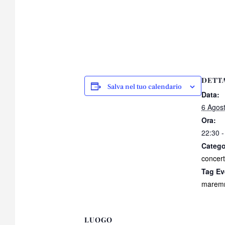
DETT
Salva nel tuo calendario
Data:
6 Agos
Ora:
22:30 -
Catego
concer
Tag Ev
maremm
LUOGO