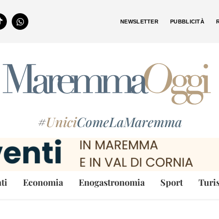
NEWSLETTER
PUBBLICITÀ
#
Unici
ComeLaMaremma
ti
Economia
Enogastronomia
Sport
Turi