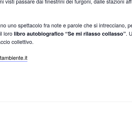
 visti passare dai finestrini dei furgoni, dalle stazioni affo
nno uno spettacolo fra note e parole che si intrecciano, p
l loro
. 
libro autobiografico “Se mi rilasso collasso”
io collettivo.
tambiente.it