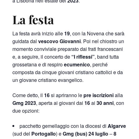
a Lisbona nell’estate del
2023
.
La festa
La festa avrà inizio alle
19
, con la Novena che sarà
guidata dal
vescovo Giovanni
. Poi nel chiostro un
momento conviviale preparato dai frati francescani
e, a seguire, il concerto de
“I riflessi”
, band tutta
grossetana e di respiro
ecumenico
, perché
composta da cinque giovani cristiano cattolici e da
un giovane cristiano evangelico.
Come detto, il
16
si apriranno le
pre iscrizioni
alla
Gmg 2023
, aperta ai giovani dai
16
ai
30 anni
, con
due opzioni:
pacchetto gemellaggio con la diocesi di
Algarve
(sud del
Portogallo
) e
Gmg (bus)
24 luglio
–
8