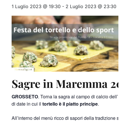
1 Luglio 2023 @ 19:30
-
2 Luglio 2023 @ 23:30
Sagre in Maremma 202
GROSSETO
. Torna la sagra al campo di calcio dell’
Usd M
di date in cui il
tortello è il piatto principe
.
All’interno del menù ricco di sapori della tradizione si tr