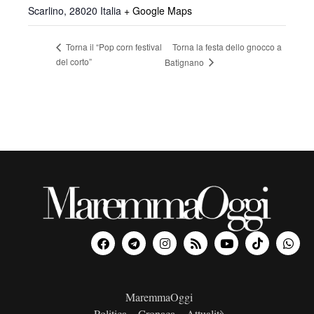
Scarlino
,
28020
Italia
+ Google Maps
Torna la festa dello gnocco a
Torna il “Pop corn festival
del corto”
Batignano
MaremmaOggi
Politica – Cronaca – Attualità