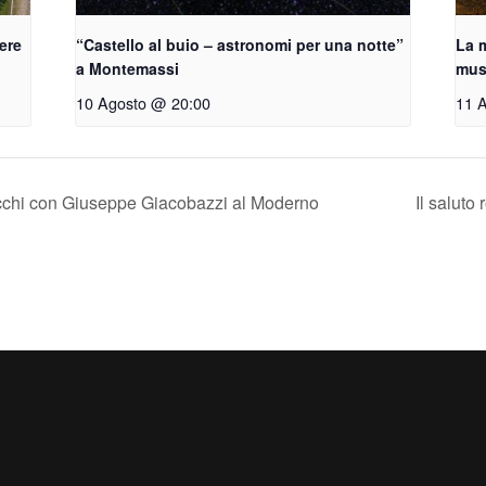
vere
“Castello al buio – astronomi per una notte”
La m
a Montemassi
musi
10 Agosto @ 20:00
11 
acchi con Giuseppe Giacobazzi al Moderno
Il salut