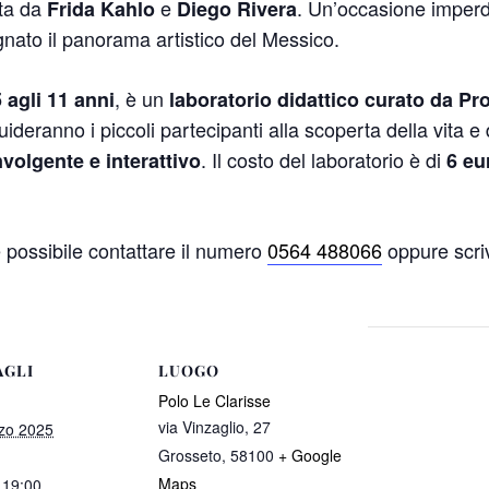
ata da
e
. Un’occasione imperd
Frida Kahlo
Diego Rivera
nato il panorama artistico del Messico.
, è un
5 agli 11 anni
laboratorio didattico curato da P
deranno i piccoli partecipanti alla scoperta della vita e 
. Il costo del laboratorio è di
volgente e interattivo
6 eur
 possibile contattare il numero
0564 488066
oppure scri
AGLI
LUOGO
Polo Le Clarisse
via Vinzaglio, 27
zo 2025
Grosseto
,
58100
+ Google
Maps
 19:00