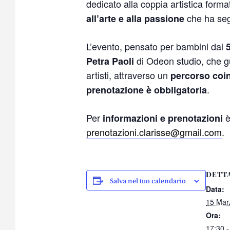
dedicato alla coppia artistica form
che ha seg
all’arte e alla passione
L’evento, pensato per bambini dai
di Odeon studio, che gui
Petra Paoli
artisti, attraverso un
percorso coin
.
prenotazione è obbligatoria
Per
è
informazioni e prenotazioni
prenotazioni.clarisse@gmail.com
.
DETT
Salva nel tuo calendario
Data:
15 Mar
Ora:
17:30 -