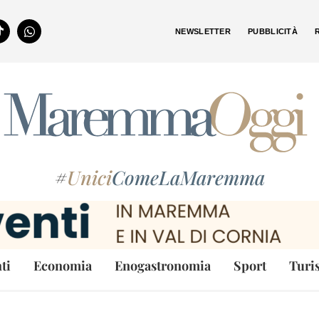
NEWSLETTER
PUBBLICITÀ
#
Unici
ComeLaMaremma
ti
Economia
Enogastronomia
Sport
Turi