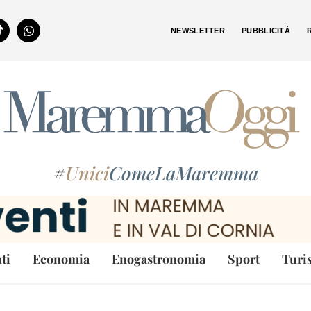
NEWSLETTER
PUBBLICITÀ
#
Unici
ComeLaMaremma
ti
Economia
Enogastronomia
Sport
Turi