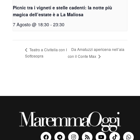
Picnic tra i vigneti e stelle cadenti: la notte più
magica dell’estate è a La Maliosa
7 Agosto @ 18:30
-
23:30
Da Amatuzzi apericena nell’aia
Teatro a Civitella con I
Sottosopra
con il Conte Max