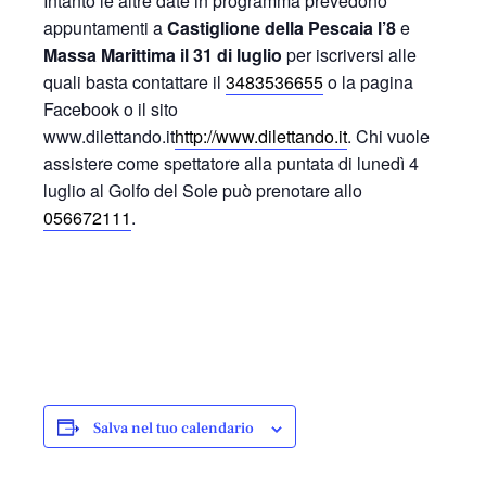
Intanto le altre date in programma prevedono
appuntamenti a
Castiglione della Pescaia l’8
e
Massa Marittima il 31 di luglio
per iscriversi alle
quali basta contattare il
3483536655
o la pagina
Facebook o il sito
www.dilettando.it
http://www.dilettando.it
. Chi vuole
assistere come spettatore alla puntata di lunedì 4
luglio al Golfo del Sole può prenotare allo
056672111
.
Salva nel tuo calendario