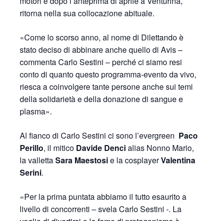
motori e dopo l’anteprima di aprile a Venturina,
ritorna nella sua collocazione abituale.
«Come lo scorso anno, al nome di Dilettando è
stato deciso di abbinare anche quello di Avis –
commenta Carlo Sestini – perché ci siamo resi
conto di quanto questo programma-evento da vivo,
riesca a coinvolgere tante persone anche sui temi
della solidarietà e della donazione di sangue e
plasma».
Al fianco di Carlo Sestini ci sono l’evergreen
Paco
Perillo
, il mitico
Davide Denci
alias Nonno Mario,
la valletta
Sara Maestosi
e la cosplayer
Valentina
Serini
.
«Per la prima puntata abbiamo il tutto esaurito a
livello di concorrenti – svela Carlo Sestini -. La