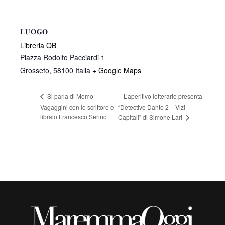
LUOGO
Libreria QB
Piazza Rodolfo Pacciardi 1
Grosseto
,
58100
Italia
+ Google Maps
L’aperitivo letterario presenta
Si parla di Memo
Vagaggini con lo scrittore e
“Detective Dante 2 – Vizi
libraio Francesco Serino
Capitali” di Simone Lari