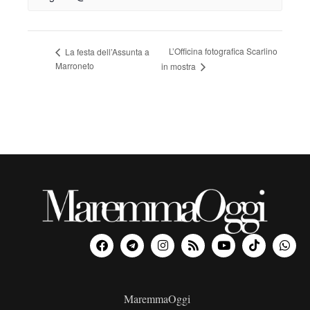
L’Officina fotografica Scarlino
La festa dell’Assunta a
Marroneto
in mostra
MaremmaOggi