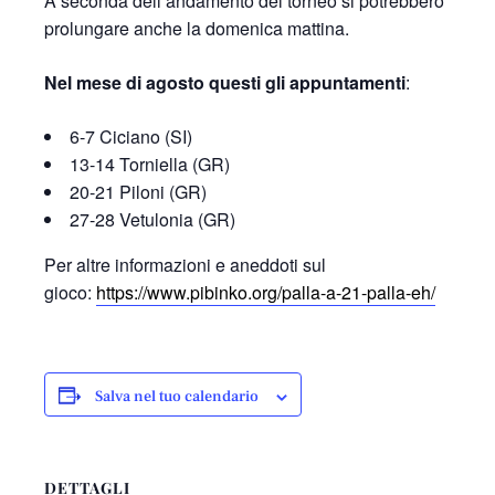
A seconda dell’andamento del torneo si potrebbero
prolungare anche la domenica mattina.
Nel mese di agosto questi gli appuntamenti
:
6-7 Ciciano (SI)
13-14 Torniella (GR)
20-21 Piloni (GR)
27-28 Vetulonia (GR)
Per altre informazioni e aneddoti sul
gioco:
https://www.pibinko.org/palla-a-21-palla-eh/
Salva nel tuo calendario
DETTAGLI