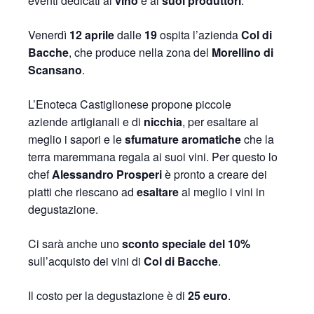
eventi dedicati al
vino
e ai
suoi produttori
.
Venerdì
12 aprile
dalle
19
ospita l’azienda
Col di
Bacche
, che produce nella zona del
Morellino di
Scansano
.
L’Enoteca Castiglionese propone piccole
aziende artigianali e di
nicchia
, per esaltare al
meglio i sapori e le
sfumature aromatiche
che la
terra maremmana regala ai suoi vini. Per questo lo
chef
Alessandro Prosperi
è pronto a creare dei
piatti che riescano ad
esaltare
al meglio i vini in
degustazione.
Ci sarà anche uno
sconto speciale del 10%
sull’acquisto dei vini di
Col di Bacche
.
Il costo per la degustazione è di
25 euro
.