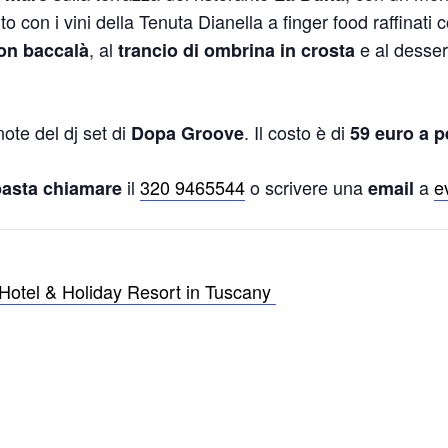
uto con i vini della Tenuta Dianella a finger food raffinat
, al
e al desser
con baccalà
trancio di ombrina in crosta
te del dj set di
. Il costo è di
Dopa Groove
59 euro a p
il
320 9465544
o scrivere una
a
e
basta chiamare
email
 Hotel & Holiday Resort in Tuscany