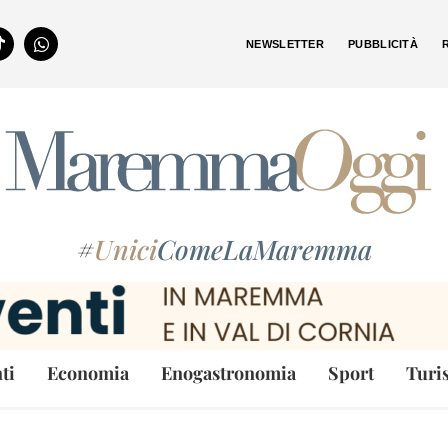
NEWSLETTER
PUBBLICITÀ
#
Unici
ComeLaMaremma
ti
Economia
Enogastronomia
Sport
Turi