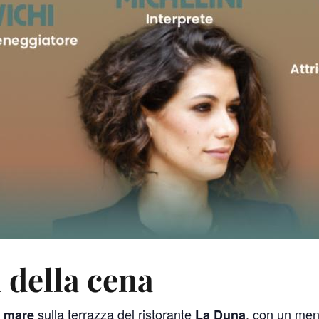
 della cena
sulla terrazza del ristorante
, con un me
l mare
La Duna