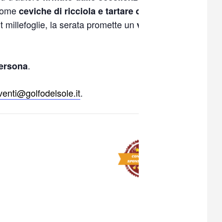
i come
,
ceviche di ricciola e tartare di tonno
t millefoglie, la serata promette un
viaggio
.
ersona
venti@golfodelsole.it
.