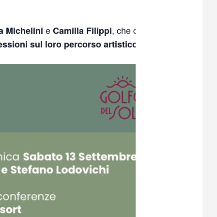
e
, che dalle 19
a Michelini
Camilla Filippi
.
essioni sul loro percorso artistico