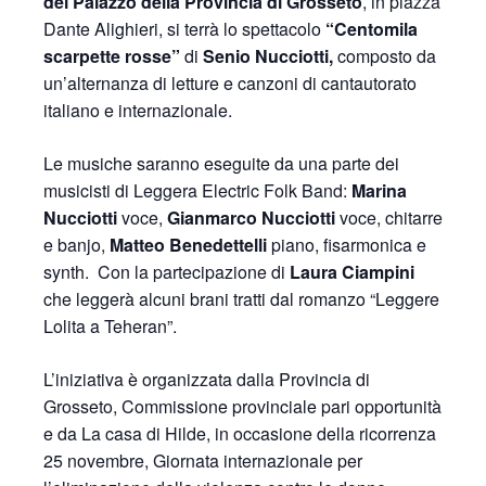
del Palazzo della Provincia di Grosseto
, in piazza
Dante Alighieri, si terrà lo spettacolo
“Centomila
scarpette rosse”
di
Senio Nucciotti,
composto da
un’alternanza di letture e canzoni di cantautorato
italiano e internazionale.
Le musiche saranno eseguite da una parte dei
musicisti di Leggera Electric Folk Band:
Marina
Nucciotti
voce,
Gianmarco Nucciotti
voce, chitarre
e banjo,
Matteo Benedettelli
piano, fisarmonica e
synth. Con la partecipazione di
Laura Ciampini
che leggerà alcuni brani tratti dal romanzo “Leggere
Lolita a Teheran”.
L’iniziativa è organizzata dalla Provincia di
Grosseto, Commissione provinciale pari opportunità
e da La casa di Hilde, in occasione della ricorrenza
25 novembre, Giornata internazionale per