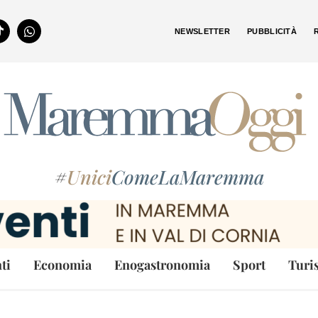
NEWSLETTER
PUBBLICITÀ
#
Unici
ComeLaMaremma
ti
Economia
Enogastronomia
Sport
Turi