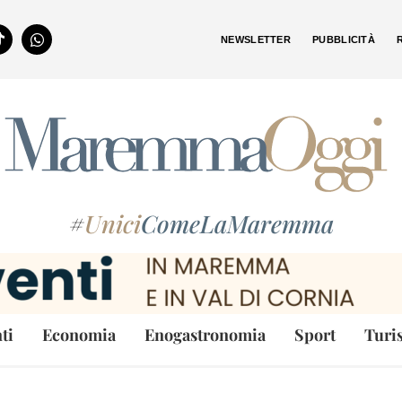
NEWSLETTER
PUBBLICITÀ
#
Unici
ComeLaMaremma
ti
Economia
Enogastronomia
Sport
Turi