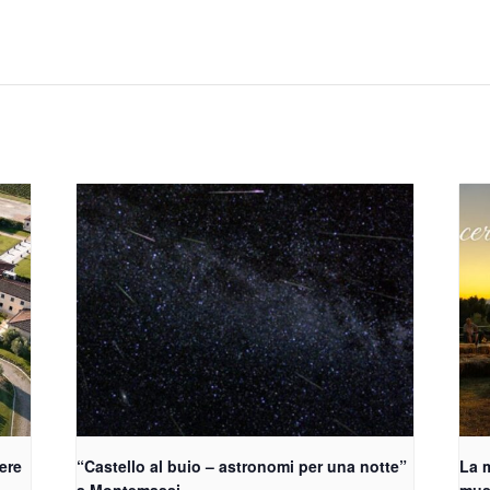
vere
“Castello al buio – astronomi per una notte”
La m
a Montemassi
musi