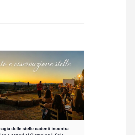
agia delle stelle cadenti incontra
ca e sapori al Glamping il Sole