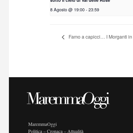
8 Agosto @ 19:00
-
23:59
Famo a capicci… I Morganti in
MaremmaOggi
Politica – Cronaca – Attualità