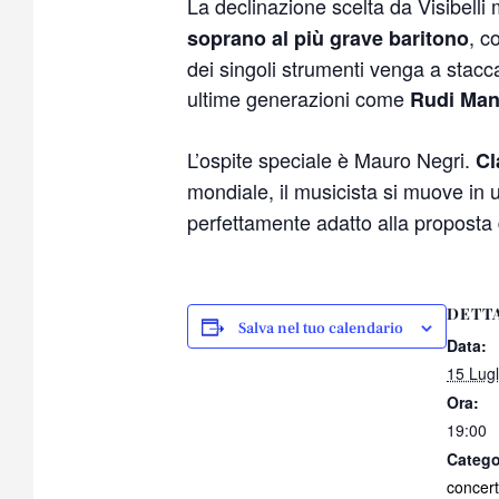
La declinazione scelta da Visibelli m
, c
soprano al più grave baritono
dei singoli strumenti venga a stacca
ultime generazioni come
Rudi Man
L’ospite speciale è Mauro Negri.
Cla
mondiale, il musicista si muove in
perfettamente adatto alla proposta 
DETT
Salva nel tuo calendario
Data:
15 Lugl
Ora:
19:00
Catego
concer