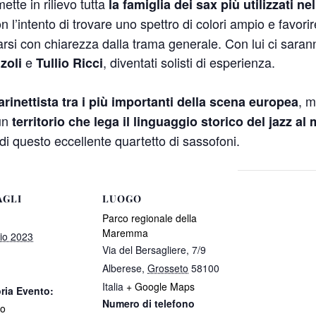
ette in rilievo tutta
la famiglia dei sax più utilizzati nel
on l’intento di trovare uno spettro di colori ampio e favori
rsi con chiarezza dalla trama generale. Con lui ci saranno
e
, diventati solisti di esperienza.
zoli
Tullio Ricci
, m
rinettista tra i più importanti della scena europea
 un
territorio che lega il linguaggio storico del jazz a
di questo eccellente quartetto di sassofoni.
AGLI
LUOGO
Parco regionale della
Maremma
io 2023
Via del Bersagliere, 7/9
Alberese
,
Grosseto
58100
Italia
+ Google Maps
ria Evento:
Numero di telefono
to