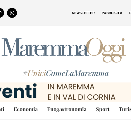
NEWSLETTER
PUBBLICITÀ
#
Unici
ComeLaMaremma
ti
Economia
Enogastronomia
Sport
Turi