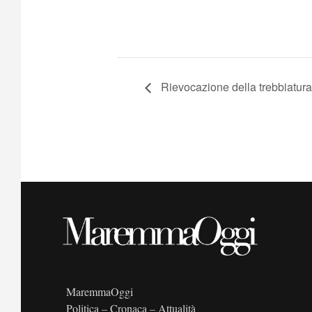
Rievocazione della trebbiatura 
MaremmaOggi
Politica – Cronaca – Attualità