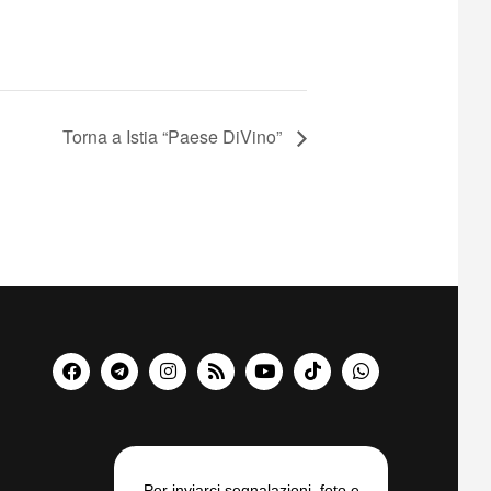
Torna a Istia “Paese DiVino”
Per inviarci segnalazioni, foto e