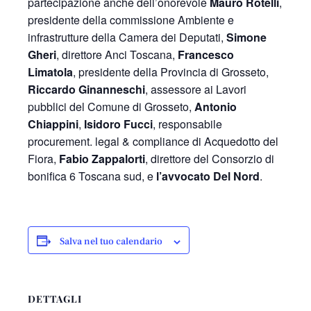
partecipazione anche dell’onorevole
Mauro Rotelli
,
presidente della commissione Ambiente e
infrastrutture della Camera dei Deputati,
Simone
Gheri
, direttore Anci Toscana,
Francesco
Limatola
, presidente della Provincia di Grosseto,
Riccardo Ginanneschi
, assessore ai Lavori
pubblici del Comune di Grosseto,
Antonio
Chiappini
,
Isidoro Fucci
, responsabile
procurement. legal & compliance di Acquedotto del
Fiora,
Fabio Zappalorti
, direttore del Consorzio di
bonifica 6 Toscana sud, e
l’avvocato Del Nord
.
Salva nel tuo calendario
DETTAGLI