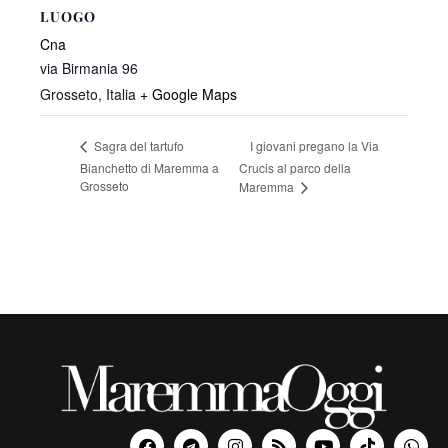
LUOGO
Cna
via Birmania 96
Grosseto
,
Italia
+ Google Maps
I giovani pregano la Via
Sagra del tartufo
Bianchetto di Maremma a
Crucis al parco della
Grosseto
Maremma