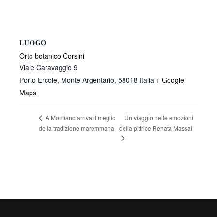
LUOGO
Orto botanico Corsini
Viale Caravaggio 9
Porto Ercole, Monte Argentario
,
58018
Italia
+ Google
Maps
Un viaggio nelle emozioni
A Montiano arriva il meglio
della tradizione maremmana
della pittrice Renata Massai