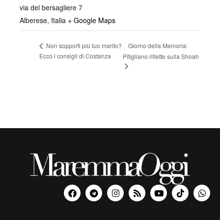
via del bersagliere 7
Alberese
,
Italia
+ Google Maps
Giorno della Memoria:
Non sopporti più tuo marito?
Ecco i consigli di Costanza
Pitigliano riflette sulla Shoah