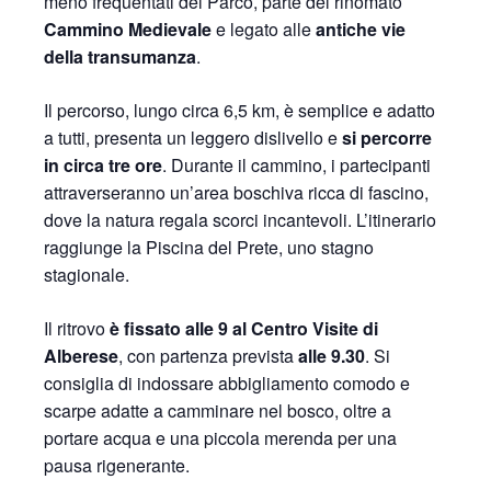
meno frequentati del Parco, parte del rinomato
Cammino Medievale
e legato alle
antiche vie
della transumanza
.
Il percorso, lungo circa 6,5 km, è semplice e adatto
a tutti, presenta un leggero dislivello e
si percorre
in circa tre ore
. Durante il cammino, i partecipanti
attraverseranno un’area boschiva ricca di fascino,
dove la natura regala scorci incantevoli. L’itinerario
raggiunge la Piscina del Prete, uno stagno
stagionale.
Il ritrovo
è fissato alle 9 al Centro Visite di
Alberese
, con partenza prevista
alle 9.30
. Si
consiglia di indossare abbigliamento comodo e
scarpe adatte a camminare nel bosco, oltre a
portare acqua e una piccola merenda per una
pausa rigenerante.