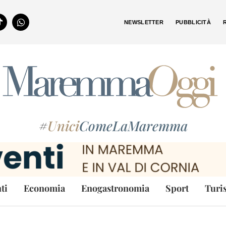
NEWSLETTER
PUBBLICITÀ
#
Unici
ComeLaMaremma
ti
Economia
Enogastronomia
Sport
Turi