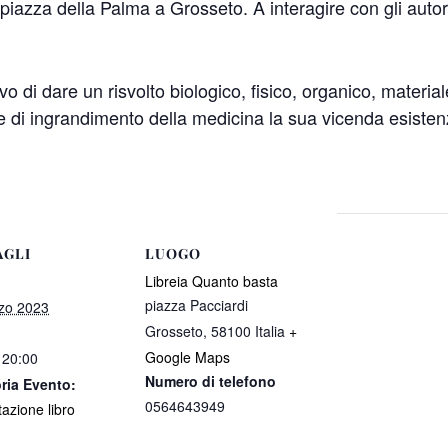
 piazza della Palma a Grosseto. A interagire con gli auto
vo di dare un risvolto biologico, fisico, organico, materia
te di ingrandimento della medicina la sua vicenda esistenz
AGLI
LUOGO
Libreia Quanto basta
piazza Pacciardi
zo 2023
Grosseto
,
58100
Italia
+
Google Maps
 20:00
Numero di telefono
ria Evento:
0564643949
azione libro