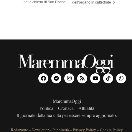
nella chiesa di San Rocco
dell’organo in cattedrale
MaremmaOggi
Politica – Cronaca – Attualità
Il giornale della tua città per essere sempre aggiornato.
Redazione
–
Newsletter
–
Pubblicità
–
Privacy Policy
–
Cookie Policy