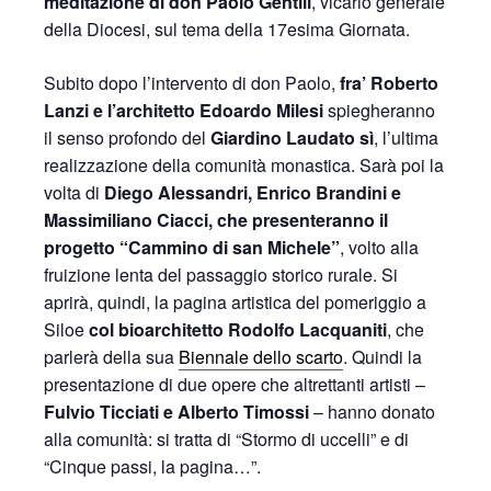
meditazione di don Paolo Gentili
, vicario generale
della Diocesi, sul tema della 17esima Giornata.
Subito dopo l’intervento di don Paolo,
fra’ Roberto
Lanzi e l’architetto Edoardo Milesi
spiegheranno
il senso profondo del
Giardino Laudato sì
, l’ultima
realizzazione della comunità monastica. Sarà poi la
volta di
Diego Alessandri, Enrico Brandini e
Massimiliano Ciacci, che presenteranno il
progetto “Cammino di san Michele”
, volto alla
fruizione lenta del passaggio storico rurale. Si
aprirà, quindi, la pagina artistica del pomeriggio a
Siloe
col bioarchitetto Rodolfo Lacquaniti
, che
parlerà della sua
Biennale dello scarto
. Quindi la
presentazione di due opere che altrettanti artisti –
Fulvio Ticciati e Alberto Timossi
– hanno donato
alla comunità: si tratta di “Stormo di uccelli” e di
“Cinque passi, la pagina…”.