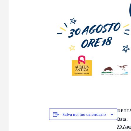
DETT
Salva nel tuo calendario
Data:
30 Ago