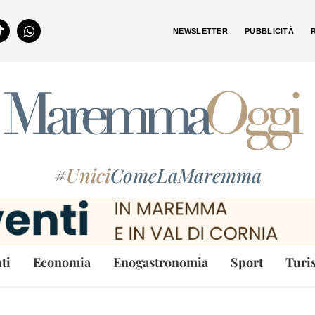
NEWSLETTER
PUBBLICITÀ
#
Unici
ComeLaMaremma
ti
Economia
Enogastronomia
Sport
Turi