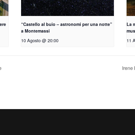
vere
“Castello al buio – astronomi per una notte”
La m
a Montemassi
musi
10 Agosto @ 20:00
11 
e
Irene