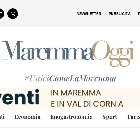
NEWSLETTER
PUBBLICITÀ
#
Unici
ComeLaMaremma
ti
Economia
Enogastronomia
Sport
Turi