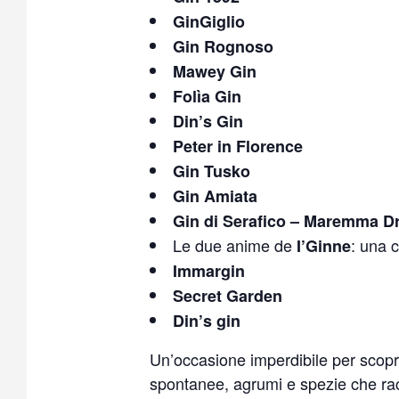
GinGiglio
Gin Rognoso
Mawey Gin
Folìa Gin
Din’s Gin
Peter in Florence
Gin Tusko
Gin Amiata
Gin di Serafico – Maremma D
Le due anime de
: una 
I’Ginne
Immargin
Secret Garden
Din’s gin
Un’occasione imperdibile per scopr
spontanee, agrumi e spezie che racco